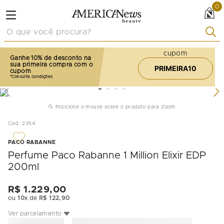
0
O que você procura?
cupom
Ganhe 10% de desconto na
sua primeira compra com o
PRIMEIRA10
cupom
Posicione o mouse sobre o produto para Zoom
Cod.
:
2354
PACO RABANNE
Perfume Paco Rabanne 1 Million Elixir EDP
200ml
R$
1
.
229
,
00
ou
10
x de
R$
122
,
90
Ver parcelamento