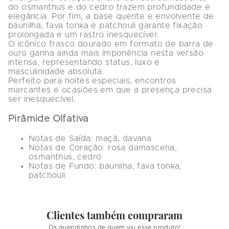
do osmanthus e do cedro
 trazem profundidade e 
elegância. Por fim, a base quente e envolvente de 
baunilha, fava tonka e patchouli
 garante fixação 
prolongada e um rastro inesquecível.
O icônico frasco dourado em formato de barra de 
ouro ganha ainda mais imponência nesta versão 
intensa, representando status, luxo e 
masculinidade absoluta.
Perfeito para noites especiais, encontros 
marcantes e ocasiões em que a presença precisa 
ser inesquecível.
Pirâmide Olfativa
Notas de Saída:
 maçã, davana
Notas de Coração:
 rosa damascena, 
osmanthus, cedro
Notas de Fundo:
 baunilha, fava tonka, 
patchouli
Clientes também compraram
Os queridinhos de quem viu esse produto!