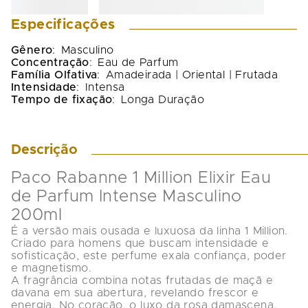
Especificações
Gênero
:
Masculino
Concentração
:
Eau de Parfum
Família Olfativa
:
Amadeirada | Oriental | Frutada
Intensidade
:
Intensa
Tempo de fixação
:
Longa Duração
Descrição
Paco Rabanne 1 Million Elixir Eau 
de Parfum Intense Masculino 
200ml 
É a versão mais ousada e luxuosa da linha 1 Million. 
Criado para homens que buscam intensidade e 
sofisticação, este perfume exala confiança, poder 
e magnetismo.
A fragrância combina notas frutadas de 
maçã e 
davana
 em sua abertura, revelando frescor e 
energia. No coração, o luxo da 
rosa damascena, 