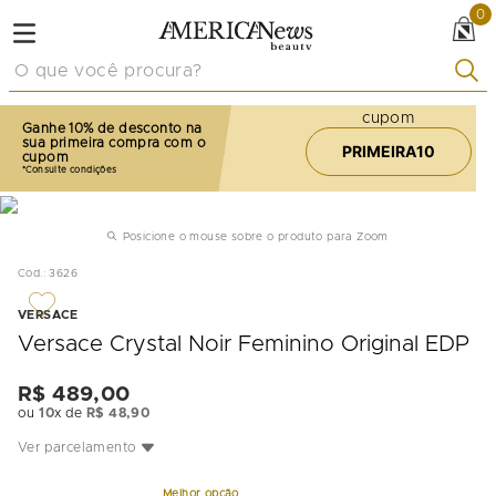
0
O que você procura?
cupom
Ganhe 10% de desconto na
sua primeira compra com o
PRIMEIRA10
cupom
Posicione o mouse sobre o produto para Zoom
Cod.
:
3626
VERSACE
Versace Crystal Noir Feminino Original EDP
R$
489
,
00
ou
10
x de
R$
48
,
90
Ver parcelamento