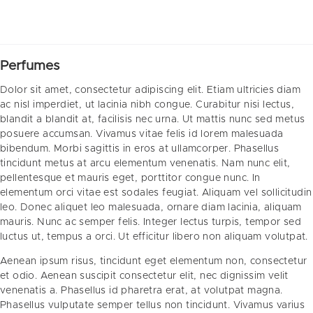
Perfumes
Dolor sit amet, consectetur adipiscing elit. Etiam ultricies diam
ac nisl imperdiet, ut lacinia nibh congue. Curabitur nisi lectus,
blandit a blandit at, facilisis nec urna. Ut mattis nunc sed metus
posuere accumsan. Vivamus vitae felis id lorem malesuada
bibendum. Morbi sagittis in eros at ullamcorper. Phasellus
tincidunt metus at arcu elementum venenatis. Nam nunc elit,
pellentesque et mauris eget, porttitor congue nunc. In
elementum orci vitae est sodales feugiat. Aliquam vel sollicitudin
leo. Donec aliquet leo malesuada, ornare diam lacinia, aliquam
mauris. Nunc ac semper felis. Integer lectus turpis, tempor sed
luctus ut, tempus a orci. Ut efficitur libero non aliquam volutpat.
Aenean ipsum risus, tincidunt eget elementum non, consectetur
et odio. Aenean suscipit consectetur elit, nec dignissim velit
venenatis a. Phasellus id pharetra erat, at volutpat magna.
Phasellus vulputate semper tellus non tincidunt. Vivamus varius