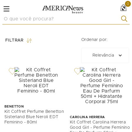
0
O que você procura?
Ordenar por:
FILTRAR
Relevância
BENETTON
Kit Coffret Perfume Benetton
Sisterland Blue Neroli EDT
CAROLINA HERRERA
Feminino - 80ml
Kit Coffret Carolina Herrera
Good Girl - Perfume Feminino