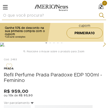
0
O que você procura?
cupom
Ganhe 10% de desconto na
sua primeira compra com o
PRIMEIRA10
cupom
Posicione o mouse sobre o produto para Zoom
Cod.
:
2493
PRADA
Refil Perfume Prada Paradoxe EDP 100ml -
Feminino
R$
959
,
00
ou
10
x de
R$
95
,
90
Ver parcelamento