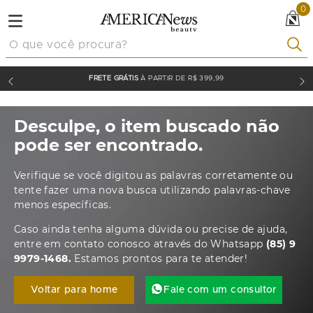
0
O que você procura?
FRETE GRÁTIS
À PARTIR DE R$ 399,99
Desculpe, o item buscado não
pode ser encontrado.
Verifique se você digitou as palavras corretamente ou
tente fazer uma nova busca utilizando palavras-chave
menos específicas.
Caso ainda tenha alguma dúvida ou precise de ajuda,
entre em contato conosco através do Whatsapp
(85) 9
9979-1468.
Estamos prontos para te atender!
Voltar para home
Fale com um consultor