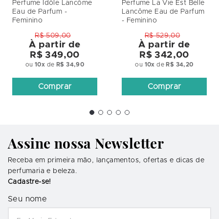
Perfume Idôle Lancôme
Perfume La Vie Est Belle
Eau de Parfum -
Lancôme Eau de Parfum
Feminino
- Feminino
R$ 509,00
R$ 529,00
À partir de
À partir de
R$ 349,00
R$ 342,00
ou
10
x
de
R$ 34,90
ou
10
x
de
R$ 34,20
Comprar
Comprar
Assine nossa Newsletter
Receba em primeira mão, lançamentos, ofertas e dicas de
perfumaria e beleza.
Cadastre-se!
Seu nome