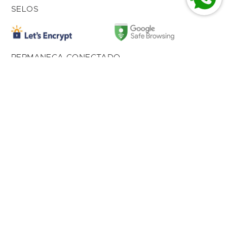
SELOS
PERMANEÇA CONECTADO
American Com de Prod Imp. Ltda 01.027.615/0004-
17
Av. Dom Luiz, 500 Loja 166,
Bairro Aldeota
Fortaleza, CE, 60.170-001
1992 - 2025