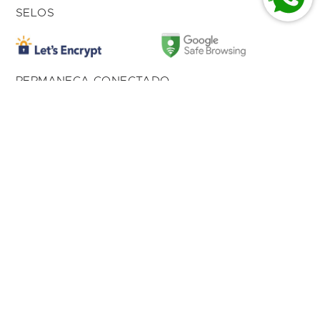
SELOS
PERMANEÇA CONECTADO
American Com de Prod Imp. Ltda 01.027.615/0004-
17
Av. Dom Luiz, 500 Loja 166,
Bairro Aldeota
Fortaleza, CE, 60.170-001
1992 - 2025