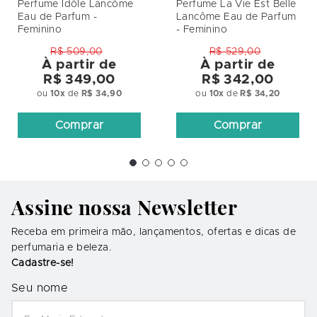
Perfume Idôle Lancôme
Perfume La Vie Est Belle
Eau de Parfum -
Lancôme Eau de Parfum
Feminino
- Feminino
R$ 509,00
R$ 529,00
À partir de
À partir de
R$ 349,00
R$ 342,00
ou
10
x
de
R$ 34,90
ou
10
x
de
R$ 34,20
Comprar
Comprar
Assine nossa Newsletter
Receba em primeira mão, lançamentos, ofertas e dicas de
perfumaria e beleza.
Cadastre-se!
Seu nome