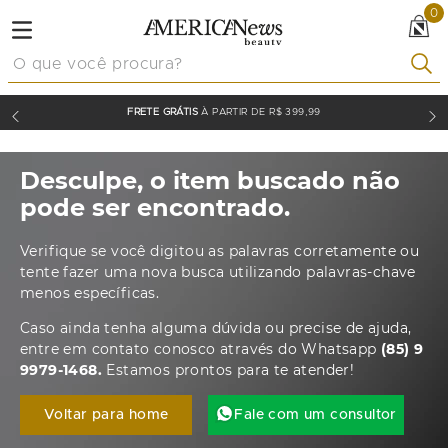
0
O que você procura?
FRETE GRÁTIS
À PARTIR DE R$ 399,99
Desculpe, o item buscado não
pode ser encontrado.
Verifique se você digitou as palavras corretamente ou
tente fazer uma nova busca utilizando palavras-chave
menos específicas.
Caso ainda tenha alguma dúvida ou precise de ajuda,
entre em contato conosco através do Whatsapp
(85) 9
9979-1468.
Estamos prontos para te atender!
Voltar para home
Fale com um consultor