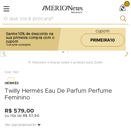
0
O que você procura?
cupom
Ganhe 10% de desconto na
sua primeira compra com o
PRIMEIRA10
cupom
Posicione o mouse sobre o produto para Zoom
Cod.
:
1421
HERMÈS
Twilly Hermès Eau De Parfum Perfume
Feminino
R$
579
,
00
ou
10
x de
R$
57
,
90
Ver parcelamento