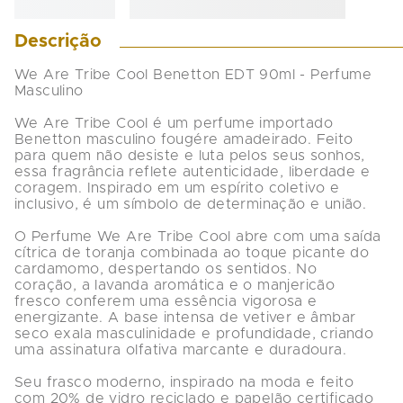
Descrição
We Are Tribe Cool Benetton EDT 90ml - Perfume 
Masculino

We Are Tribe Cool é um perfume importado 
Benetton masculino fougére amadeirado. Feito 
para quem não desiste e luta pelos seus sonhos, 
essa fragrância reflete autenticidade, liberdade e 
coragem. Inspirado em um espírito coletivo e 
inclusivo, é um símbolo de determinação e união.

O Perfume We Are Tribe Cool abre com uma saída 
cítrica de toranja combinada ao toque picante do 
cardamomo, despertando os sentidos. No 
coração, a lavanda aromática e o manjericão 
fresco conferem uma essência vigorosa e 
energizante. A base intensa de vetiver e âmbar 
seco exala masculinidade e profundidade, criando 
uma assinatura olfativa marcante e duradoura.

Seu frasco moderno, inspirado na moda e feito 
com 20% de vidro reciclado e papelão certificado 