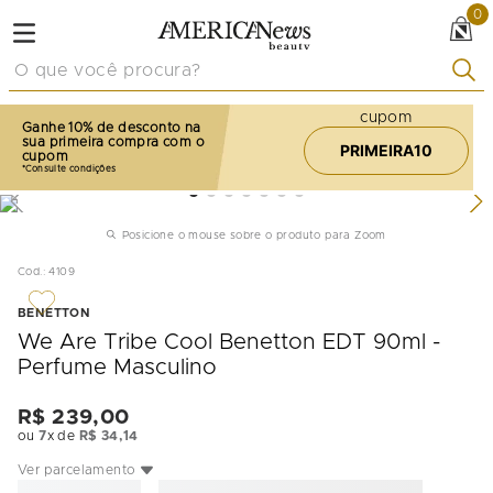
0
O que você procura?
cupom
Ganhe 10% de desconto na
sua primeira compra com o
PRIMEIRA10
cupom
Posicione o mouse sobre o produto para Zoom
Cod.
:
4109
BENETTON
We Are Tribe Cool Benetton EDT 90ml -
Perfume Masculino
R$
239
,
00
ou
7
x de
R$
34
,
14
Ver parcelamento