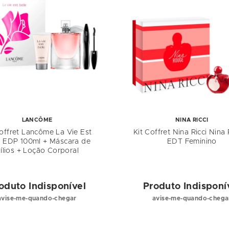
LANCÔME
NINA RICCI
Coffret Lancôme La Vie Est
Kit Coffret Nina Ricci Nin
e EDP 100ml + Máscara de
EDT Feminino
ílios + Loção Corporal
oduto Indisponível
Produto Indisponí
avise-me-quando-chegar
avise-me-quando-chega