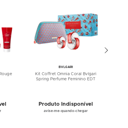
BVLGARI
a Rouge
Kit Coffret Omnia Coral Bvlgari
Ki
Spring Perfume Feminino EDT
vel
Produto Indisponível
P
r
avise-me-quando-chegar