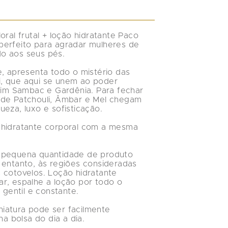
ral frutal + loção hidratante Paco 
perfeito para agradar mulheres de 
 aos seus pés. 

e, apresenta todo o mistério das 
, que aqui se unem ao poder 
smim Sambac e Gardênia. Para fechar 
is de Patchouli, Âmbar e Mel chegam 
eza, luxo e sofisticação.

 hidratante corporal com a mesma 
a pequena quantidade de produto 
 entanto, às regiões consideradas 
 cotovelos. Loção hidratante 
r, espalhe a loção por todo o 
entil e constante.

iatura pode ser facilmente 
bolsa do dia a dia.
