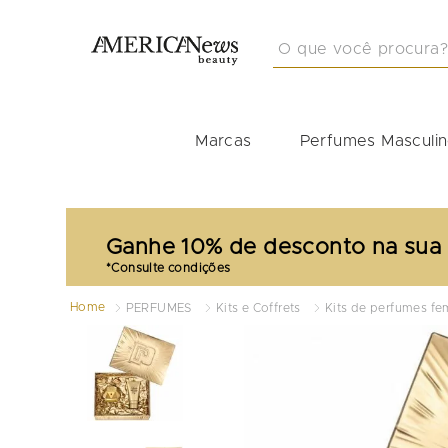
O que você procura?
TERMOS MAIS BUSCA
1
º
212
Marcas
Perfumes Masculi
2
º
masculino
3
º
perfume masculino
4
º
perfume shiseido
Ganhe 10% de desconto na sua
5
º
carolina herrera
6
º
idole
Home
PERFUMES
Kits e Coffrets
Kits de perfumes fe
7
º
boss
8
º
good girl
9
º
narciso
10
º
scandal