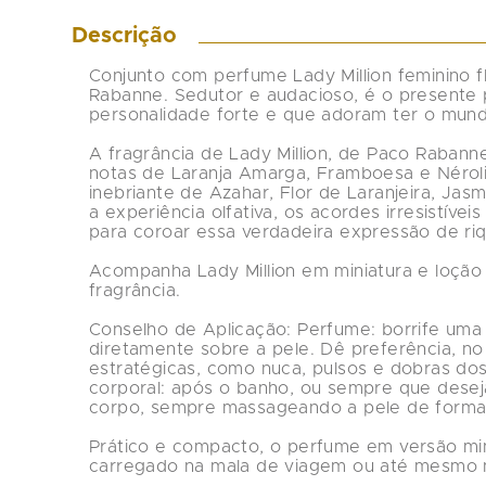
Descrição
Conjunto com perfume Lady Million feminino flo
Rabanne. Sedutor e audacioso, é o presente 
personalidade forte e que adoram ter o mundo
A fragrância de Lady Million, de Paco Rabann
notas de Laranja Amarga, Framboesa e Néroli
inebriante de Azahar, Flor de Laranjeira, Ja
a experiência olfativa, os acordes irresistíve
para coroar essa verdadeira expressão de riqu
Acompanha Lady Million em miniatura e loção
fragrância.

Conselho de Aplicação: Perfume: borrife um
diretamente sobre a pele. Dê preferência, no
estratégicas, como nuca, pulsos e dobras dos
corporal: após o banho, ou sempre que deseja
corpo, sempre massageando a pele de forma g
Prático e compacto, o perfume em versão min
carregado na mala de viagem ou até mesmo na 