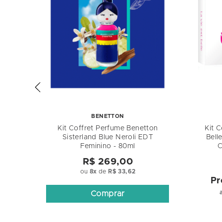
BENETTON
 Good
Kit Coffret Perfume Benetton
Kit 
u De
Sisterland Blue Neroli EDT
Bell
e
Feminino - 80ml
C
R$ 269,00
ou
8
x
de
R$ 33,62
el
Pr
Comprar