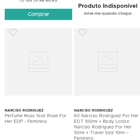
ou
10
x
de
R$ 80,90
Produto Indisponível
avise-me-quando-chegar
Comprar
NARCISO RODRIGUEZ
NARCISO RODRIGUEZ
Perfume Musc Noir Rose For
Kit Narciso Rodriguez For Her
Her EDP - Feminino
EDT 100ml + Body Lotion
Narciso Rodriguez For Her
50ml + Travel Size 10ml –
Feminino