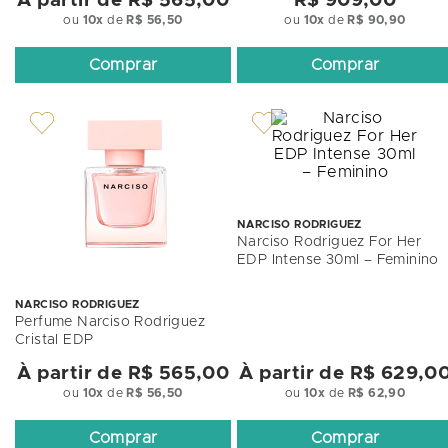
À partir de
R$ 565,00
R$ 909,00
ou
10
x
de
R$ 56,50
ou
10
x
de
R$ 90,90
Comprar
Comprar
NARCISO RODRIGUEZ
Narciso Rodriguez For Her
EDP Intense 30ml – Feminino
NARCISO RODRIGUEZ
Perfume Narciso Rodriguez
Cristal EDP
À partir de
R$ 565,00
À partir de
R$ 629,0
ou
10
x
de
R$ 56,50
ou
10
x
de
R$ 62,90
Comprar
Comprar